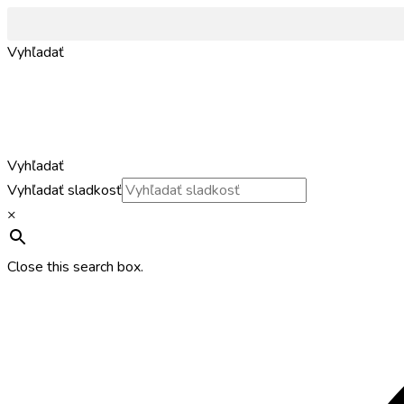
Preskočiť
na
Vyhľadať
obsah
Vyhľadať
Vyhľadať sladkosť
×
Close this search box.