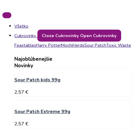
Všetko
Cukrovinky
Close Cukrovinky
Open Cukrovinky
Feastables
Harry Potter
Mochi
Nerds
Sour Patch
Toxic Waste
Najobľúbenejšie
Novinky
Sour Patch kids 99g
2,57
€
Sour Patch Extreme 99g
2,57
€