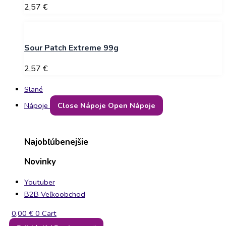
2,57
€
Sour Patch Extreme 99g
2,57
€
Slané
Nápoje
Close Nápoje
Open Nápoje
Najobľúbenejšie
Novinky
Youtuber
B2B Veľkoobchod
0,00
€
0
Cart