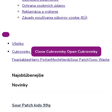
Ochrana osobných údajov
Reklamácia a vrátenie
Zásady používania súborov cookie (EÚ)
Všetko
Cukrovinky
Close Cukrovinky
Open Cukrovinky
Feastables
Harry Potter
Mochi
Nerds
Sour Patch
Toxic Waste
Najobľúbenejšie
Novinky
Sour Patch kids 99g