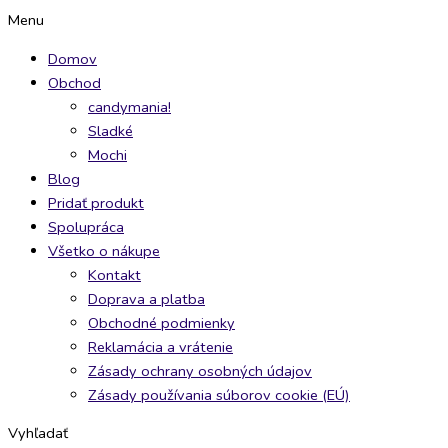
Preskočiť
Fizi
Fizi
Nerds
Brain
Menu
na
Bonbon
Bonbon
Rope
Blasterz
Domov
obsah
Galaxy
Tropical
Rainbow/Fruits
candy
Obchod
80g
80g
26g
mix
candymania!
quantity
quantity
quantity
48g
Sladké
quantity
Mochi
Blog
Pridať produkt
Spolupráca
Všetko o nákupe
Kontakt
Doprava a platba
Obchodné podmienky
Reklamácia a vrátenie
Zásady ochrany osobných údajov
Zásady používania súborov cookie (EÚ)
Vyhľadať