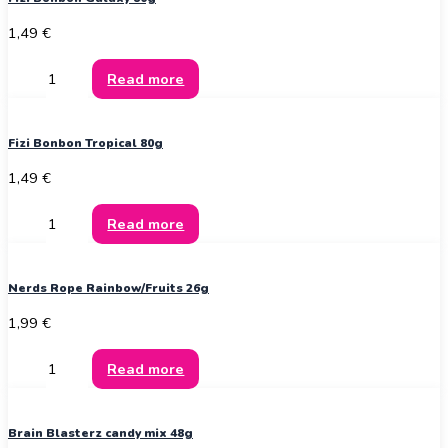
1,49
€
Read more
Fizi Bonbon Tropical 80g
1,49
€
Read more
Nerds Rope Rainbow/Fruits 26g
1,99
€
Read more
Brain Blasterz candy mix 48g