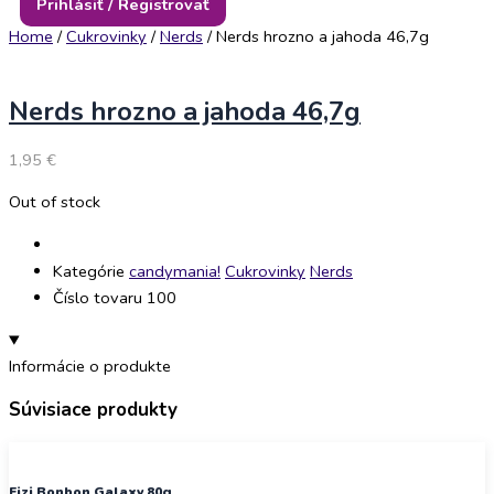
Prihlásiť / Registrovať
Home
/
Cukrovinky
/
Nerds
/ Nerds hrozno a jahoda 46,7g
Nerds hrozno a jahoda 46,7g
1,95
€
Out of stock
Kategórie
candymania!
Cukrovinky
Nerds
Číslo tovaru 100
Informácie o produkte
Súvisiace produkty
Fizi Bonbon Galaxy 80g