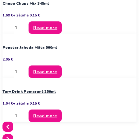
Chupa Chups Mix 345ml
1,69
€
+ záloha
0,15
€
Read more
Popstar Jahoda Mäta 500ml
2,05
€
Read more
Tary Drink Pomaranč 250ml
1,64
€
+ záloha
0,15
€
Read more