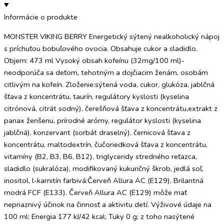
Informácie o produkte
MONSTER VIKING BERRY Energetický sýtený nealkoholický nápoj
s príchuťou bobuľového ovocia. Obsahuje cukor a sladidlo.
Objem: 473 ml Vysoký obsah kofeínu (32mg/100 ml)-
neodporúča sa deťom, tehotným a dojčiacim ženám, osobám
citlivým na kofeín. Zloženie:sýtená voda, cukor, glukóza, jablčná
šťava z koncentrátu, taurín, regulátory kyslosti (kyselina
citrónová, citrát sodný), čerešňová šťava z koncentrátu,extrakt z
panax ženšenu, prírodné arómy, regulátor kyslosti (kyselina
jablčná), konzervant (sorbát draselný), černicová šťava z
koncentrátu, maltodextrín, čučoriedková šťava z koncentrátu,
vitamíny (B2, B3, B6, B12), triglyceridy stredného reťazca,
sladidlo (sukralóza), modifikovaný kukuričný škrob, jedlá soľ,
inositol, l-karnitín farbivá:Červeň Allura AC (E129), Brilantná
modrá FCF (E133). Červeň Allura AC (E129) môže mať
nepriaznivý účinok na činnosť a aktivitu detí. Výživové údaje na
100 ml: Energia 177 kJ/42 kcal; Tuky 0 g; z toho nasýtené