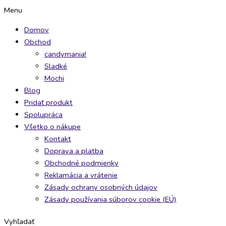
Preskočiť
Fanta
Chupa
Popstar
Tary
Menu
na
Haunted
Chups
Jahoda
Drink
Domov
obsah
Apple
Mix
Mäta
Pomaranč
Obchod
355ml
345ml
500ml
250ml
candymania!
quantity
quantity
quantity
quantity
Sladké
Mochi
Blog
Pridať produkt
Spolupráca
Všetko o nákupe
Kontakt
Doprava a platba
Obchodné podmienky
Reklamácia a vrátenie
Zásady ochrany osobných údajov
Zásady používania súborov cookie (EÚ)
Vyhľadať