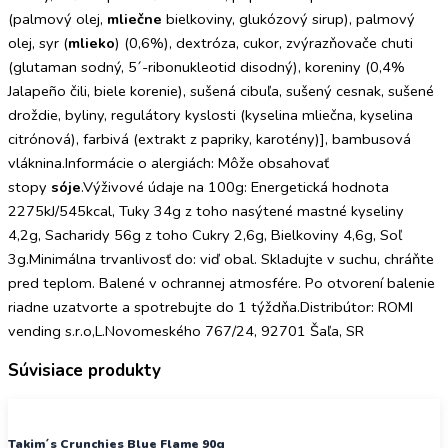
(palmový olej,
mliečne
bielkoviny, glukózový sirup), palmový
olej, syr (
mlieko
) (0,6%), dextróza, cukor, zvýrazňovače chuti
(glutaman sodný, 5´-ribonukleotid disodný), koreniny (0,4%
Jalapeño čili, biele korenie), sušená cibuľa, sušený cesnak, sušené
droždie, byliny, regulátory kyslosti (kyselina mliečna, kyselina
citrónová), farbivá (extrakt z papriky, karotény)], bambusová
vláknina.Informácie o alergiách: Môže obsahovať
stopy
sóje
.Výživové údaje na 100g: Energetická hodnota
2275kJ/545kcal, Tuky 34g z toho nasýtené mastné kyseliny
4,2g, Sacharidy 56g z toho Cukry 2,6g, Bielkoviny 4,6g, Soľ
3g.Minimálna trvanlivosť do: viď obal. Skladujte v suchu, chráňte
pred teplom. Balené v ochrannej atmosfére. Po otvorení balenie
riadne uzatvorte a spotrebujte do 1 týždňa.Distribútor: ROMI
vending s.r.o,L.Novomeského 767/24, 92701 Šaľa, SR
Súvisiace produkty
Takim´s Crunchies Blue Flame 90g