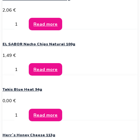
2,06
€
Read more
EL SABOR Nacho Chips Natural 100g
1,49
€
Read more
Takis Blue Heat 94g
0,00
€
Read more
Herr´s Honey Cheese 113g