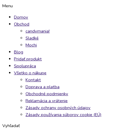
Preskočiť
Takim
EL
Takis
Herr
Menu
na
´s
SABOR
Blue
´s
Domov
obsah
Crunchies
Nacho
Heat
Honey
Obchod
Blue
Chips
94g
Cheese
candymania!
Flame
Natural
quantity
113g
Sladké
90g
100g
quantity
Mochi
quantity
quantity
Blog
Pridať produkt
Spolupráca
Všetko o nákupe
Kontakt
Doprava a platba
Obchodné podmienky
Reklamácia a vrátenie
Zásady ochrany osobných údajov
Zásady používania súborov cookie (EÚ)
Vyhľadať