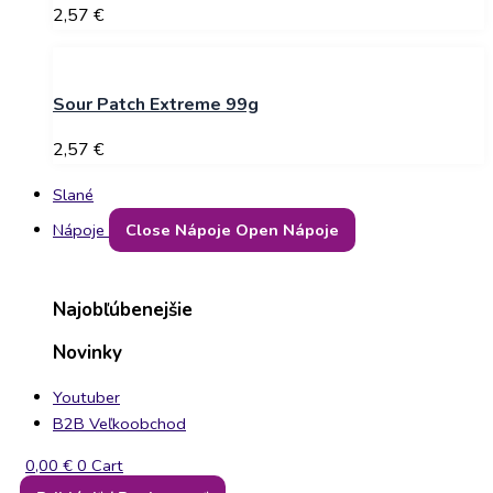
2,57
€
Sour Patch Extreme 99g
2,57
€
Slané
Nápoje
Close Nápoje
Open Nápoje
Najobľúbenejšie
Novinky
Youtuber
B2B Veľkoobchod
0,00
€
0
Cart