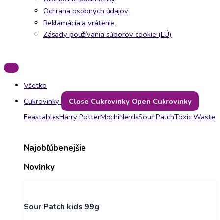
Ochrana osobných údajov
Reklamácia a vrátenie
Zásady používania súborov cookie (EÚ)
Všetko
Cukrovinky
Close Cukrovinky
Open Cukrovinky
Feastables
Harry Potter
Mochi
Nerds
Sour Patch
Toxic Waste
Najobľúbenejšie
Novinky
Sour Patch kids 99g