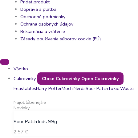
Pridať produkt
Doprava a platba
Obchodné podmienky
Ochrana osobných údajov
Reklamácia a vrátenie
Zásady používania súborov cookie (EÚ)
Všetko
Cukrovinky
Close Cukrovinky
Open Cukrovinky
Feastables
Harry Potter
Mochi
Nerds
Sour Patch
Toxic Waste
Najobľúbenejšie
Novinky
Sour Patch kids 99g
2,57
€