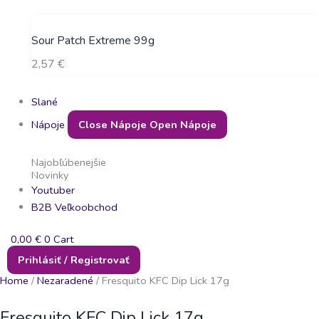
Sour Patch Extreme 99g
2,57
€
Slané
Nápoje
Close Nápoje
Open Nápoje
Najobľúbenejšie
Novinky
Youtuber
B2B Veľkoobchod
0,00
€
0
Cart
Prihlásiť / Registrovať
Home
/
Nezaradené
/ Fresquito KFC Dip Lick 17g
Fresquito KFC Dip Lick 17g