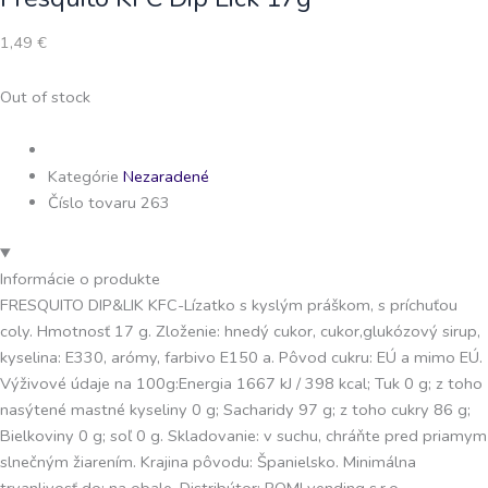
1,49
€
Out of stock
Kategórie
Nezaradené
Číslo tovaru 263
Informácie o produkte
FRESQUITO DIP&LIK KFC-Lízatko s kyslým práškom, s príchuťou
coly. Hmotnosť 17 g. Zloženie: hnedý cukor, cukor,glukózový sirup,
kyselina: E330, arómy, farbivo E150 a. Pôvod cukru: EÚ a mimo EÚ.
Výživové údaje na 100g:Energia 1667 kJ / 398 kcal; Tuk 0 g; z toho
nasýtené mastné kyseliny 0 g; Sacharidy 97 g; z toho cukry 86 g;
Bielkoviny 0 g; soľ 0 g. Skladovanie: v suchu, chráňte pred priamym
slnečným žiarením. Krajina pôvodu: Španielsko. Minimálna