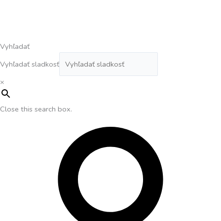
Vyhľadať
Vyhľadať sladkosť
×
Close this search box.