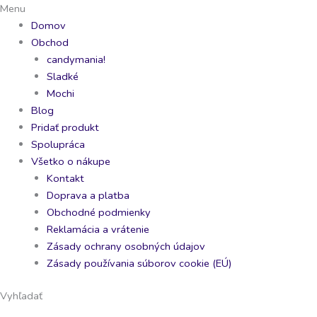
Preskočiť
Sprite
Fanta
Reese's
Brain
Menu
na
Cranberry
Grape
2
Blasterz
Domov
obsah
355ml
355ml
cup
Lizatko
Obchod
quantity
quantity
Caramel
14g
candymania!
70g
quantity
Sladké
quantity
Mochi
Blog
Pridať produkt
Spolupráca
Všetko o nákupe
Kontakt
Doprava a platba
Obchodné podmienky
Reklamácia a vrátenie
Zásady ochrany osobných údajov
Zásady používania súborov cookie (EÚ)
Vyhľadať