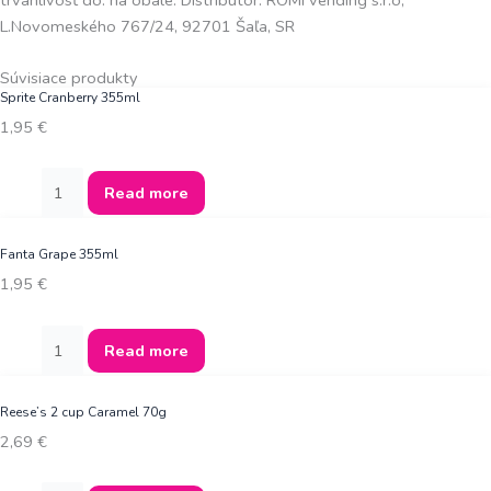
trvanlivosť do: na obale. Distribútor: ROMI vending s.r.o,
L.Novomeského 767/24, 92701 Šaľa, SR
Súvisiace produkty
Sprite Cranberry 355ml
1,95
€
Read more
Fanta Grape 355ml
1,95
€
Read more
Reese’s 2 cup Caramel 70g
2,69
€