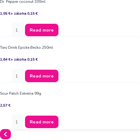
Dr. Pepper coconut 330ml
1,95
€
+ záloha
0,15
€
Read more
Tary Drink Epicke Becko 250ml
1,64
€
+ záloha
0,15
€
Read more
Sour Patch Extreme 99g
2,57
€
Read more