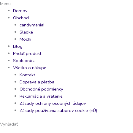
Preskočiť
Moon
Dr.
Tary
Sour
Menu
na
Drink
Pepper
Drink
Patch
Domov
obsah
Jablko
coconut
Epicke
Extreme
Obchod
250ml
330ml
Becko
99g
candymania!
quantity
quantity
250ml
quantity
Sladké
quantity
Mochi
Blog
Pridať produkt
Spolupráca
Všetko o nákupe
Kontakt
Doprava a platba
Obchodné podmienky
Reklamácia a vrátenie
Zásady ochrany osobných údajov
Zásady používania súborov cookie (EÚ)
Vyhľadať