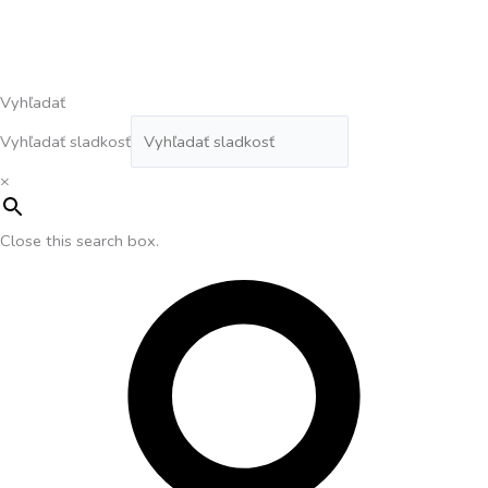
Vyhľadať
Vyhľadať sladkosť
×
Close this search box.