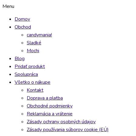
Preskočiť
Brain
Toxic
Feastables
Poppi
Menu
na
Blasterz
Waste
Milk
Punch
Domov
obsah
Bitz
Nuclear
Chocolate
Pop
Obchod
45g
Sludge
60g
355ml
candymania!
quantity
Blue
quantity
quantity
Sladké
20g
Mochi
quantity
Blog
Pridať produkt
Spolupráca
Všetko o nákupe
Kontakt
Doprava a platba
Obchodné podmienky
Reklamácia a vrátenie
Zásady ochrany osobných údajov
Zásady používania súborov cookie (EÚ)