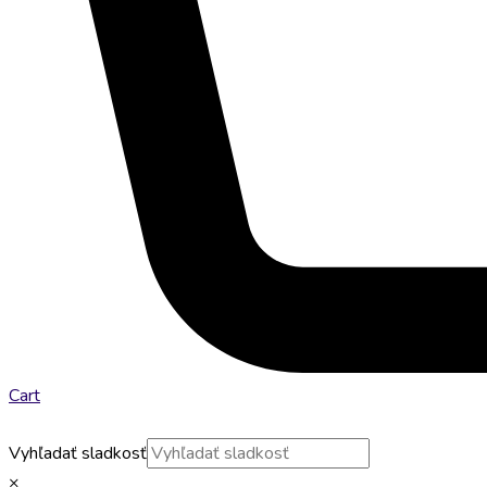
Cart
Vyhľadať sladkosť
×