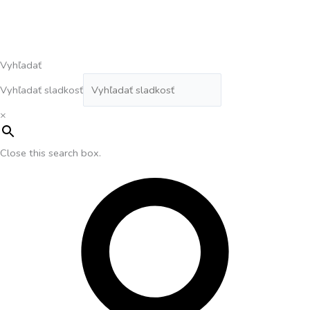
Vyhľadať
Vyhľadať sladkosť
×
Close this search box.