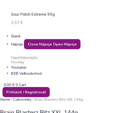
Sour Patch Extreme 99g
2,57
€
Slané
Nápoje
Close Nápoje
Open Nápoje
Najobľúbenejšie
Novinky
Youtuber
B2B Veľkoobchod
0,00
€
0
Cart
Prihlásiť / Registrovať
Home
/
Cukrovinky
/ Brain Blasterz Bitz XXL 144g
Brain Blasterz Bitz XXL 144g