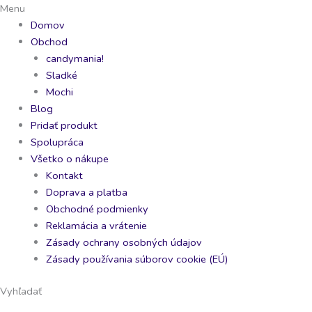
Preskočiť
Pocky
Toxic
Sour
Sour
Menu
na
Cookie
Waste
Patch
Patch
Domov
obsah
n
Atomic
Extreme
kids
Obchod
Cream
Bytes
99g
99g
candymania!
40g
60g
quantity
quantity
Sladké
quantity
quantity
Mochi
Blog
Pridať produkt
Spolupráca
Všetko o nákupe
Kontakt
Doprava a platba
Obchodné podmienky
Reklamácia a vrátenie
Zásady ochrany osobných údajov
Zásady používania súborov cookie (EÚ)
Vyhľadať