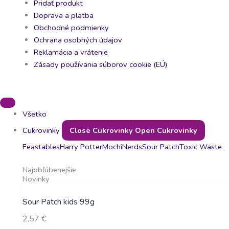
Pridať produkt
Doprava a platba
Obchodné podmienky
Ochrana osobných údajov
Reklamácia a vrátenie
Zásady používania súborov cookie (EÚ)
Všetko
Cukrovinky
Close Cukrovinky
Open Cukrovinky
Feastables
Harry Potter
Mochi
Nerds
Sour Patch
Toxic Waste
Najobľúbenejšie
Novinky
Sour Patch kids 99g
2,57
€