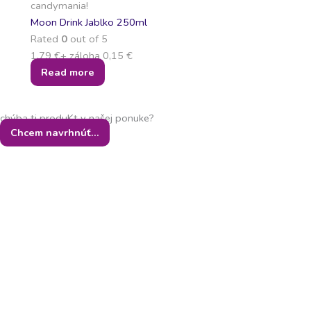
candymania!
Moon Drink Jablko 250ml
Rated
0
out of 5
1,79
€
+ záloha
0,15
€
Read more
chýba ti produKt v našej ponuke?
Chcem navrhnúť...