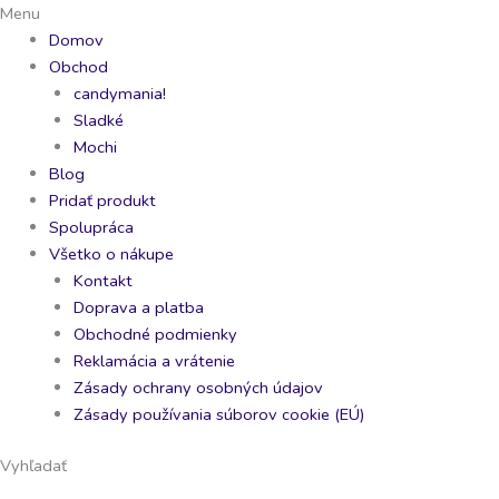
Preskočiť
0
0
Menu
na
products
products
Domov
obsah
Obchod
candymania!
Sladké
Mochi
Blog
Pridať produkt
Spolupráca
Všetko o nákupe
Kontakt
Doprava a platba
Obchodné podmienky
Reklamácia a vrátenie
Zásady ochrany osobných údajov
Zásady používania súborov cookie (EÚ)
Vyhľadať