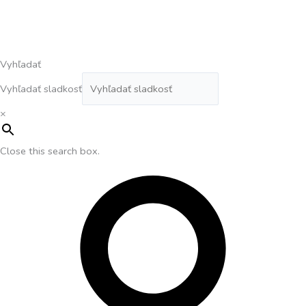
Vyhľadať
Vyhľadať sladkosť
×
Close this search box.