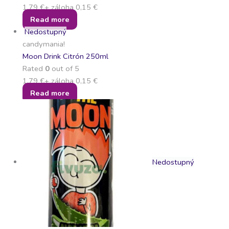
1,79
€
+ záloha
0,15
€
Read more
Nedostupný
candymania!
Moon Drink Citrón 250ml
Rated
0
out of 5
1,79
€
+ záloha
0,15
€
Read more
Nedostupný