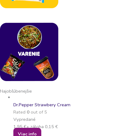
Najobľúbenejšie
Dr.Pepper Strawbery Cream
Rated
0
out of 5
Vypredané
1,95
€
+ záloha
0,15
€
Viac info