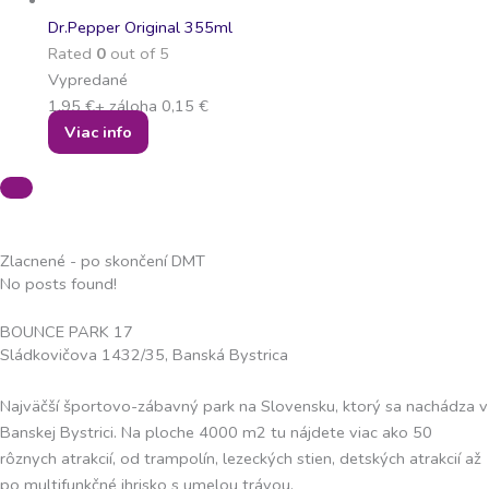
Dr.Pepper Original 355ml
Rated
0
out of 5
Vypredané
1,95
€
+ záloha
0,15
€
Viac info
Zlacnené - po skončení DMT
No posts found!
BOUNCE PARK 17
Sládkovičova 1432/35, Banská Bystrica
Najväčší športovo-zábavný park na Slovensku, ktorý sa nachádza v
Banskej Bystrici. Na ploche 4000 m2 tu nájdete viac ako 50
rôznych atrakcií, od trampolín, lezeckých stien, detských atrakcií až
po multifunkčné ihrisko s umelou trávou.